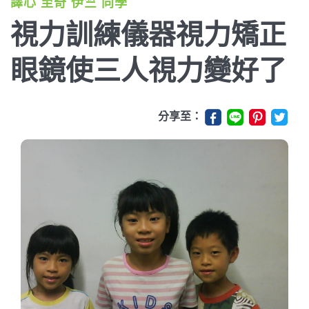
譯心 至奇 伊竺 同學
視力訓練儀器視力矯正
眼鏡使三人視力變好了
分享至：