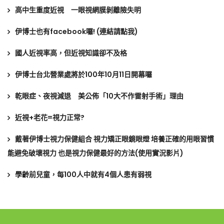
高中生重度近視 一眼視網膜剝離險失明
伊博士也有facebook囉! (連結請點我)
國人近視率高，但近視知識卻不及格
伊博士台北營業處將於100年10月11日開幕囉
乾眼症、夜視減退 美公佈「10大不作雷射手術」理由
近視+老花=視力正常?
戴著伊博士視力保健組合 視力矯正眼鏡眼燈 培養正確的用眼習慣
能避免破壞視力 也是視力保健最好的方法(使用實況影片)
學齡前兒童，每100人中就有4個人患有弱視