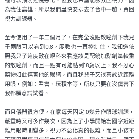
種可以預防近視惡化。但我也希望能够救回視力，因
為我住高雄，所以我們盡快安排去了台中一趟，買回
視力訓練器。
至今使用了一年二個月了，在完全沒點散瞳劑下我兒
子兩眼可以看到0.8，度數也一直控制住，我知道依
照我兒子這度數在眼科來看應該是配鏡加點劑量較重
的散瞳劑，而且一點有可能點到18歲以上，我不忍心
藥物如此傷害他的眼睛，而且我兒子又很喜歡近距離
用眼，例如：看書、玩積本等，所以只要在沒傷害下
我都願意試試看。
而且儀器很方便，在家每天固定10幾分作眼球訓練，
嚴重時又可多作幾次，因為上了小學開始寫國字近距
離用眼時間變多，視力不惡化真的很難，而且小孩不