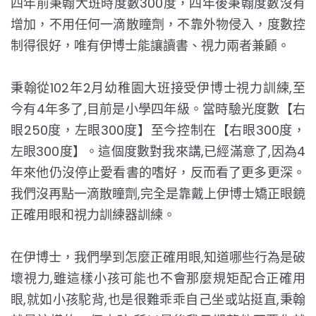
四年前秉翰大班時度數300度，四年後秉翰度數沒有
增加，不用任何一滴散瞳劑，不靠外物侵入，度數控
制得很好，唯有伊博士能讓讀書、視力兩者兼顧。
秉翰從102年2月幼稚園大班接受伊博士視力訓練,至
今有4年多了,目前是小學四年級。當時驗光度數【右
眼250度，左眼300度】至今控制在【右眼300度，
左眼300度】。這個度數對我來講,已經滿意了,因為4
年來他仍沒停止愛看書的嗜好，反而看了更多更深。
我們沒再點一滴散瞳劑,完全是靠戴上伊博士矯正眼鏡
正確用眼和視力訓練器訓練。
在伊博士，我們學到怎麼正確用眼,知道哪些行為是破
壞視力,雖這樣小孩可能也不會那麼規矩配合正確用
眼,就如小孩駝背,也是很難乖乖自己坐或站挺直,秉翰