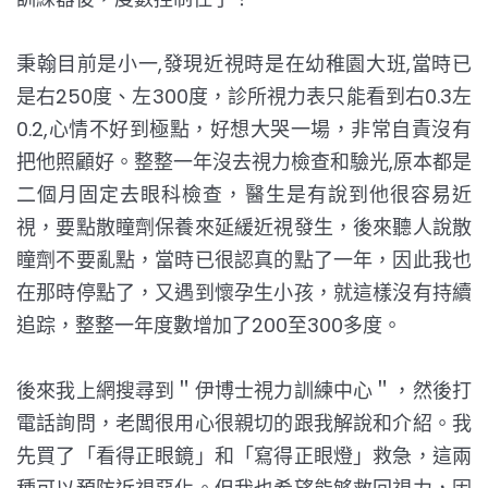
秉翰目前是小一,發現近視時是在幼稚園大班,當時已
是右250度、左300度，診所視力表只能看到右0.3左
0.2,心情不好到極點，好想大哭一場，非常自責沒有
把他照顧好。整整一年沒去視力檢查和驗光,原本都是
二個月固定去眼科檢查，醫生是有說到他很容易近
視，要點散瞳劑保養來延緩近視發生，後來聽人說散
瞳劑不要亂點，當時已很認真的點了一年，因此我也
在那時停點了，又遇到懷孕生小孩，就這樣沒有持續
追踪，整整一年度數增加了200至300多度。
後來我上網搜尋到＂伊博士視力訓練中心＂，然後打
電話詢問，老闆很用心很親切的跟我解說和介紹。我
先買了「看得正眼鏡」和「寫得正眼燈」救急，這兩